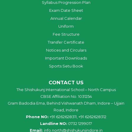
Syllabus Progression Plan
Exam Date Sheet
Annual Calendar
Uniform
Fee Structure
Transfer Certificate
Notices and Circulars
Important Downloads
Sports Setu Book
CONTACT US
The Shishukunj International School – North Campus
CBSE Affiliation No. 1031254
Gram Badodia Ema, Behind Vishwanath Dham, Indore – Ujjain
Road, Indore
Phone NO:
+91 6262628311, +91 6262628312
Landline NO:
0732 1299017
Email:
info
.
north
@
shishukunjindore
.i
n