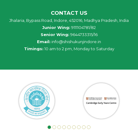
CONTACT US
Jhalaria, Bypass Road, Indore, 452016, Madhya Pradesh, India
Junior Wing:
9111104781/82
Senior Wing:
9644733315/16
Email:
info@shishukunjindore.in
Timings:
10 am to 2 pm, Monday to Saturday